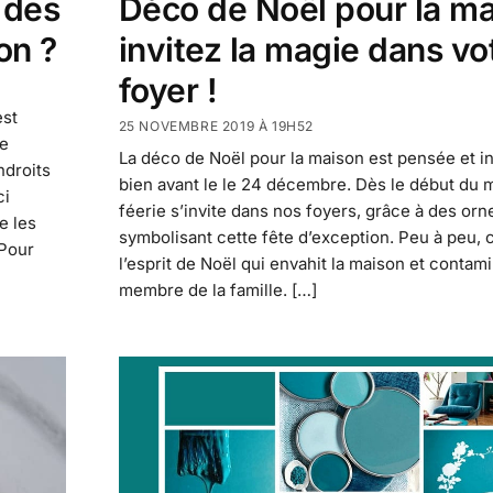
 des
Déco de Noël pour la ma
on ?
invitez la magie dans vo
foyer !
est
25 NOVEMBRE 2019 À 19H52
se
La déco de Noël pour la maison est pensée et in
ndroits
bien avant le le 24 décembre. Dès le début du m
ci
féerie s’invite dans nos foyers, grâce à des or
e les
symbolisant cette fête d’exception. Peu à peu, c
 Pour
l’esprit de Noël qui envahit la maison et conta
membre de la famille. […]