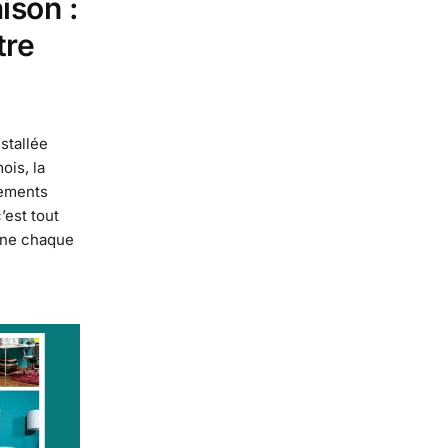
ison :
tre
stallée
ois, la
nements
’est tout
mine chaque