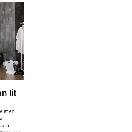
n lit
e et en
as
de la