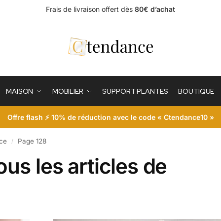
Frais de livraison offert dès
80€ d’achat
MAISON
MOBILIER
SUPPORT PLANTES
BOUTIQUE
Offre flash ⚡ 10% de réduction avec le code « Ctendance10 »
nce
Page 128
/
us les articles de