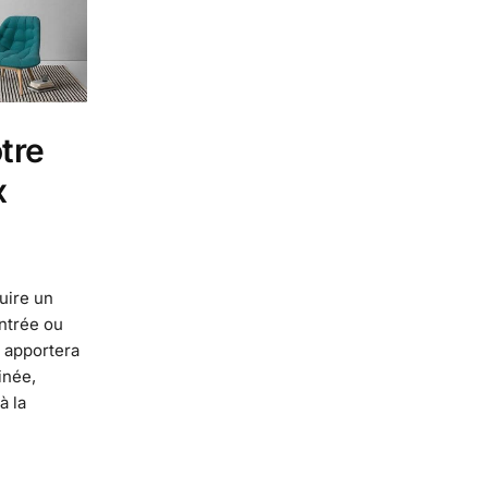
tre
x
uire un
entrée ou
 apportera
inée,
à la