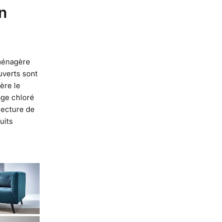
n
 ménagère
uverts sont
uère le
age chloré
lecture de
uits