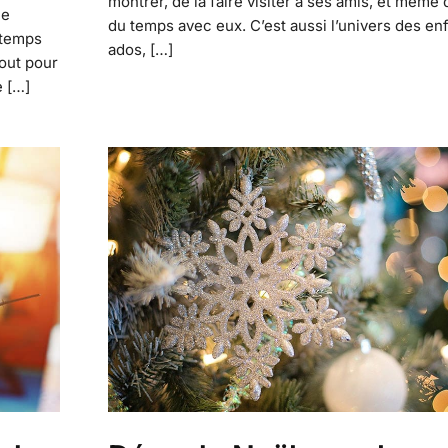
montrer, de la faire visiter à ses amis, et même 
ne
du temps avec eux. C’est aussi l’univers des en
 temps
ados, […]
tout pour
e […]