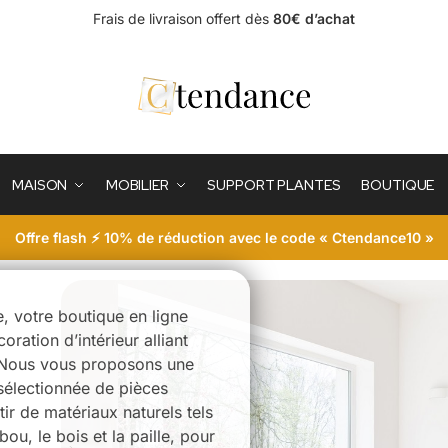
Frais de livraison offert dès
80€ d’achat
MAISON
MOBILIER
SUPPORT PLANTES
BOUTIQUE
Offre flash ⚡ 10% de réduction avec le code « Ctendance10 »
 votre boutique en ligne
oration d’intérieur alliant
. Nous vous proposons une
sélectionnée de pièces
ir de matériaux naturels tels
mbou, le bois et la paille, pour