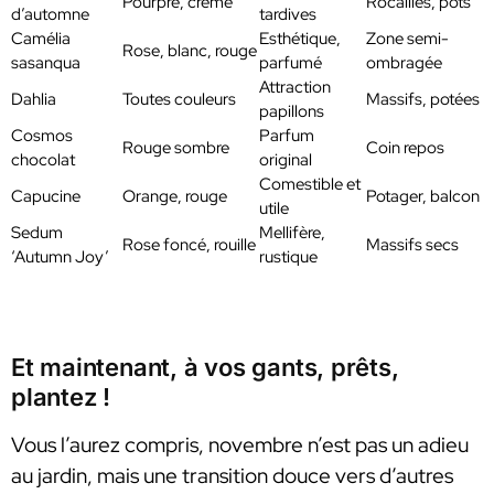
Pourpre, crème
Rocailles, pots
d’automne
tardives
Camélia
Esthétique,
Zone semi-
Rose, blanc, rouge
sasanqua
parfumé
ombragée
Attraction
Dahlia
Toutes couleurs
Massifs, potées
papillons
Cosmos
Parfum
Rouge sombre
Coin repos
chocolat
original
Comestible et
Capucine
Orange, rouge
Potager, balcon
utile
Sedum
Mellifère,
Rose foncé, rouille
Massifs secs
‘Autumn Joy’
rustique
Et maintenant, à vos gants, prêts,
plantez !
Vous l’aurez compris, novembre n’est pas un adieu
au jardin, mais une transition douce vers d’autres