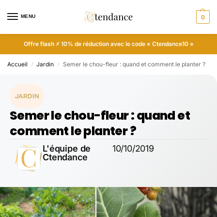
MENU
0
Offre flash ⚡ 10% de réduction avec le code « Ctendance10 »
Accueil
Jardin
Semer le chou-fleur : quand et comment le planter ?
/
/
JARDIN
Semer le chou-fleur : quand et
comment le planter ?
L'équipe de
10/10/2019
Ctendance