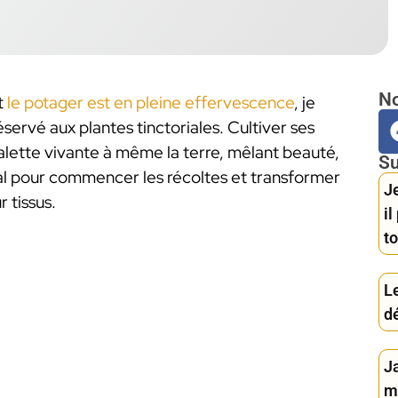
No
t
le potager est en pleine effervescence
, je
éservé aux plantes tinctoriales. Cultiver ses
lette vivante à même la terre, mêlant beauté,
Su
idéal pour commencer les récoltes et transformer
Je
 tissus.
i
to
Le
d
J
m