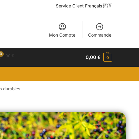
Service Client Français 🇫🇷
Mon Compte
Commande
0
0,00
€
0,00
€
0
es durables