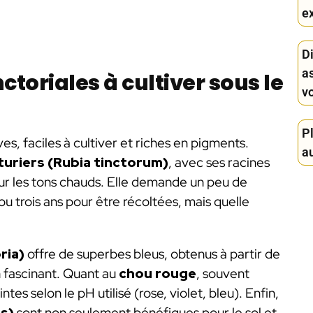
ex
D
a
ctoriales à cultiver sous le
v
Pl
ves, faciles à cultiver et riches en pigments.
au
turiers (Rubia tinctorum)
, avec ses racines
ur les tons chauds. Elle demande un peu de
u trois ans pour être récoltées, mais quelle
ria)
offre de superbes bleus, obtenus à partir de
n fascinant. Quant au
chou rouge
, souvent
ntes selon le pH utilisé (rose, violet, bleu). Enfin,
is)
sont non seulement bénéfiques pour le sol et