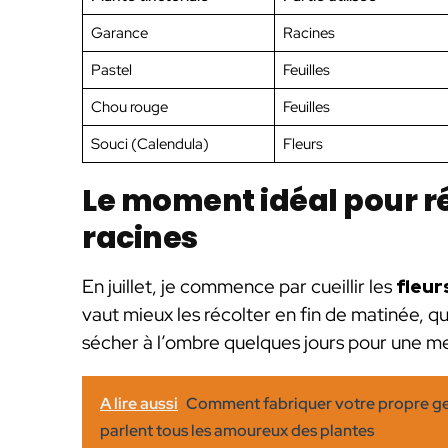
Garance
Racines
Pastel
Feuilles
Chou rouge
Feuilles
Souci (Calendula)
Fleurs
Le moment idéal pour réc
racines
En juillet, je commence par cueillir les
fleur
vaut mieux les récolter en fin de matinée, qu
sécher à l’ombre quelques jours pour une me
A lire aussi
Comment fabriquer votre propre gel 
parlent tous les amoureux des plantes