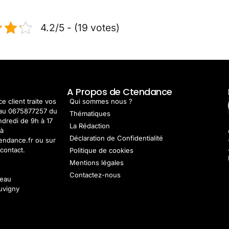
4.2/5 - (19 votes)
t
A Propos de Ctendance
e client traite vos
Qui sommes nous ?
au 0675877257 du
Thématiques
ndredi de 9h à 17
La Rédaction
 à
Déclaration de Confidentialité
endance.fr ou sur
contact.
Politique de cookies
Mentions légales
Contactez-nous
deau
uvigny