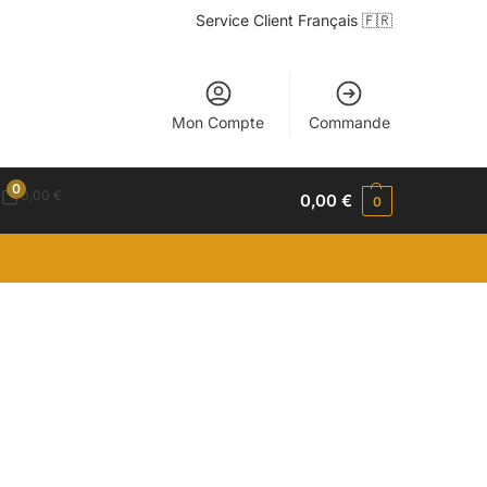
Service Client Français 🇫🇷
Mon Compte
Commande
0
0,00
€
0,00
€
0