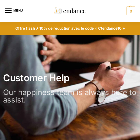
MENU
0
Offre flash ⚡ 10% de réduction avec le code « Ctendance10 »
Customer Help
Our happiness team is always here to
assist.