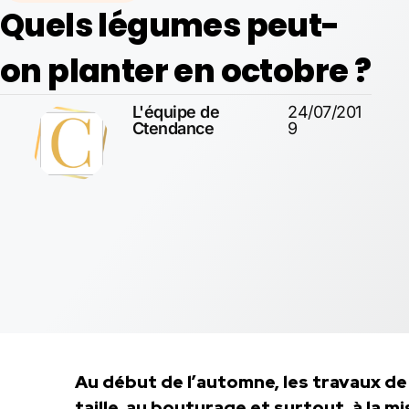
Quels légumes peut-
on planter en octobre ?
L'équipe de
24/07/201
Ctendance
9
Au début de l’automne, les travaux de
taille, au bouturage et surtout, à la m