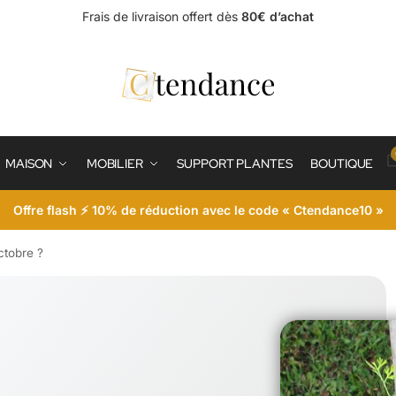
Frais de livraison offert dès
80€ d’achat
MAISON
MOBILIER
SUPPORT PLANTES
BOUTIQUE
Offre flash ⚡ 10% de réduction avec le code « Ctendance10 »
ctobre ?