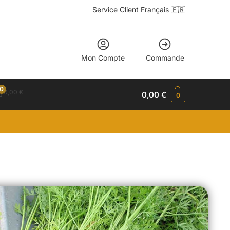
Service Client Français 🇫🇷
Mon Compte
Commande
0
0,00
€
0,00
€
0