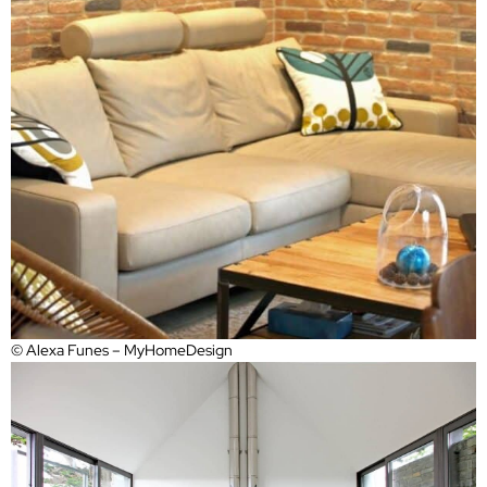
© Alexa Funes – MyHomeDesign