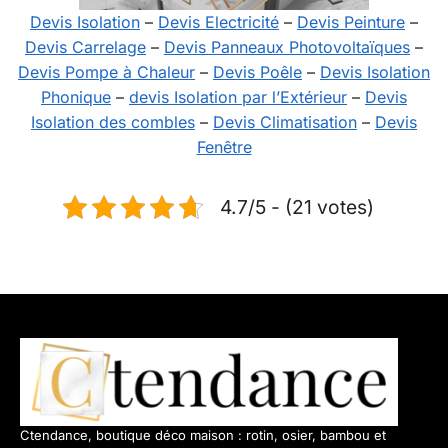
Devis Isolation
–
Devis Electricité
–
Devis Peinture
–
Devis Carrelage
–
Devis Panneaux Photovoltaïques
–
Devis Pompe à Chaleur
–
Devis Poêle
–
Devis Isolation
Phonique
–
devis Isolation par l’Extérieur
–
Devis
Isolation des combles
–
Devis Climatisation
–
Devis
Fenêtre
4.7/5 - (21 votes)
Ctendance, boutique déco maison : rotin, osier, bambou et