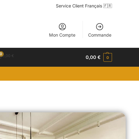
Service Client Français 🇫🇷
Mon Compte
Commande
0
0,00
€
0,00
€
0