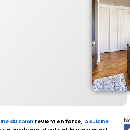
No
sine du salon
revient en force,
la cuisine
 de nombreux atouts et le premier est