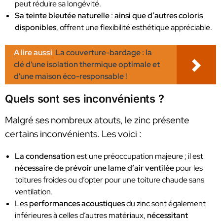
peut réduire sa longévité.
Sa teinte bleutée naturelle
:
ainsi que d’autres coloris
disponibles
, offrent une flexibilité esthétique appréciable.
A lire aussi
La couverture-bardage : la
clé d'une isolation thermique optimale et
d'une maison éco-responsable !
Quels sont ses inconvénients ?
Malgré ses nombreux atouts, le zinc présente
certains inconvénients. Les voici :
La
condensation
est une préoccupation majeure ; il est
nécessaire de prévoir une lame d’air ventilée
pour les
toitures froides ou d’opter pour une toiture chaude sans
ventilation.
Les
performances acoustiques
du zinc sont également
inférieures à celles d’autres matériaux,
nécessitant