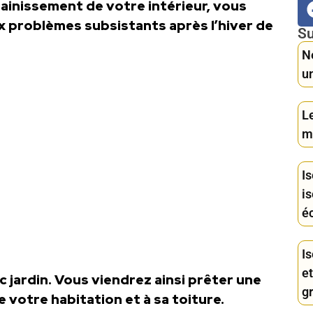
sainissement de votre intérieur, vous
x problèmes subsistants après l’hiver de
Su
Ne
u
Le
ma
Is
i
é
Is
e
 jardin. Vous viendrez ainsi prêter une
gr
e votre habitation et à sa toiture.