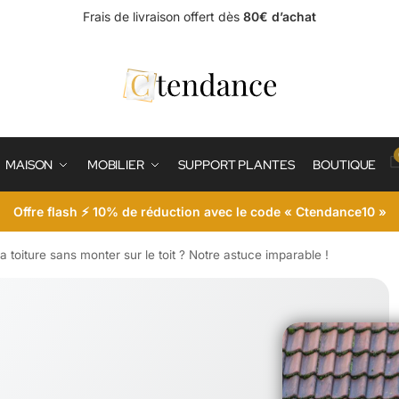
Frais de livraison offert dès
80€ d’achat
MAISON
MOBILIER
SUPPORT PLANTES
BOUTIQUE
Offre flash ⚡ 10% de réduction avec le code « Ctendance10 »
toiture sans monter sur le toit ? Notre astuce imparable !