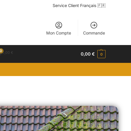
Service Client Français 🇫🇷
Mon Compte
Commande
0
0,00
€
0,00
€
0