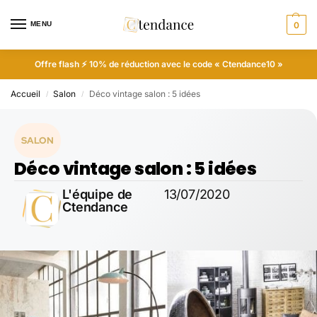
MENU
0
Offre flash ⚡ 10% de réduction avec le code « Ctendance10 »
Accueil
Salon
Déco vintage salon : 5 idées
/
/
SALON
Déco vintage salon : 5 idées
L'équipe de
13/07/2020
Ctendance