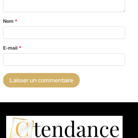
Nom
*
E-mail
*