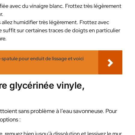
ée avec du vinaigre blanc. Frottez très légèrement
r.
llez humidifier très légèrement. Frottez avec
 suffit sur certaines traces de doigts en particulier
re.
e spatule pour enduit de lissage et voici
e glycérinée vinyle,
ttoient sans problème à l’eau savonneuse. Pour
options :
, remuez bien jusqu’à dissolution et lessivez le mur