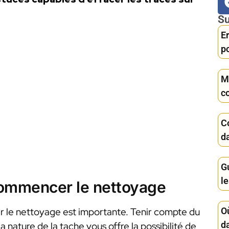
Su
Er
po
Mu
c
C
da
G
l
commencer le nettoyage
O
 le nettoyage est importante. Tenir compte du
d
a nature de la tache vous offre la possibilité de