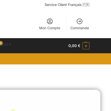
Service Client Français 🇫🇷
Mon Compte
Commande
0
0,00
€
0,00
€
0