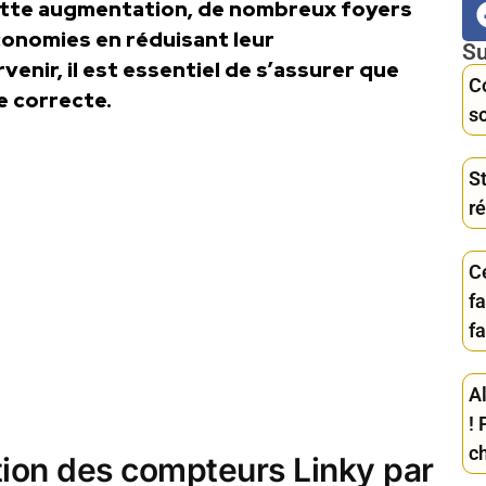
 cette augmentation, de nombreux foyers
conomies en réduisant leur
Su
nir, il est essentiel de s’assurer que
C
e correcte.
so
S
r
C
f
f
A
! 
c
tion des compteurs Linky par