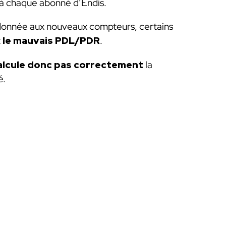
 à chaque abonné d’Endis.
e donnée aux nouveaux compteurs, certains
t
le mauvais PDL/PDR
.
alcule donc pas correctement
la
é.