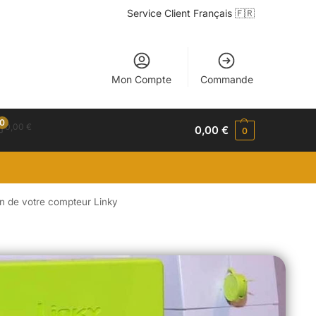
Service Client Français 🇫🇷
Mon Compte
Commande
0
0,00
€
0,00
€
0
on de votre compteur Linky