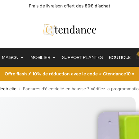
Frais de livraison offert dès
80€ d’achat
MAISON
MOBILIER
SUPPORT PLANTES
BOUTIQUE
Offre flash ⚡ 10% de réduction avec le code « Ctendance10 »
lectricite
Factures d’électricité en hausse ? Vérifiez la programmati
/