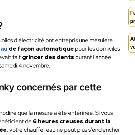
Fa
p
?
At
ublics d’électricité ont entrepris une mesulere
v
eau
de façon automatique
pour les domiciles
avait fait
grincer des dents
durant l’année
e samedi 4 novembre.
inky concernés par cette
nodine que la mesure a été entérinée. Si vous
bénéficient de
6 heures creuses durant la
née
, votre chauffe-eau ne peut plus s’enclencher