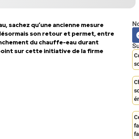
No
au, sachez qu’une ancienne mesure
désormais son retour et permet, entre
lenchement du chauffe-eau durant
Su
int sur cette initiative de la firme
C
so
C
s
é
C
f
f