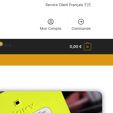
Service Client Français 🇫🇷
Mon Compte
Commande
0
0,00
€
0,00
€
0