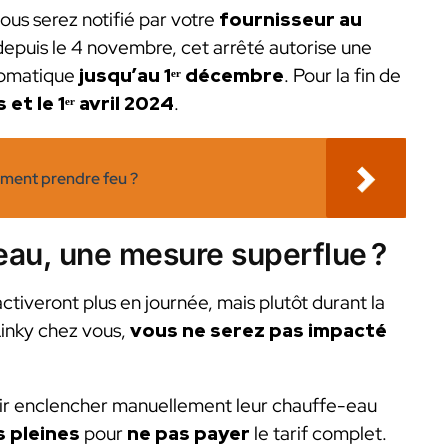
ous serez notifié par votre
fournisseur au
depuis le 4 novembre, cet arrêté autorise une
utomatique
jusqu’au 1ᵉʳ décembre
. Pour la fin de
 et le 1ᵉʳ avril 2024
.
iment prendre feu ?
eau, une mesure superflue ?
ctiveront plus en journée, mais plutôt durant la
Linky chez vous,
vous ne serez pas impacté
ir enclencher manuellement leur chauffe-eau
s pleines
pour
ne
pas payer
le tarif complet.