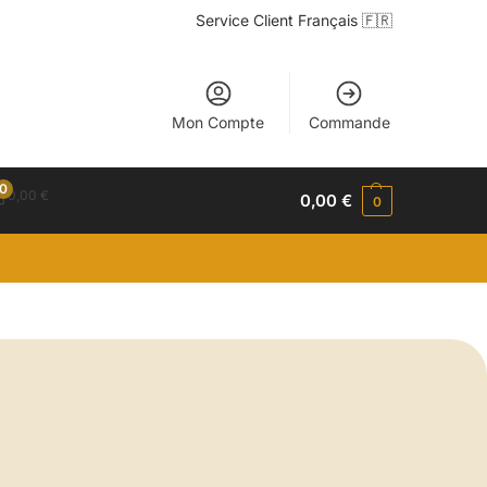
Service Client Français 🇫🇷
Mon Compte
Commande
0
0,00
€
0,00
€
0