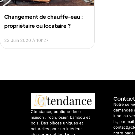
Changement de chauffe-eau :
propriétaire ou locataire ?
23 Juin 2020 À 10h27
Contac
Notre servic
demandes 
Ctendance, boutique déco
lundi au ve
maison : rotin, osier, bambou et
h., par mail
bois. Des pièces uniques et
contact@ct
naturelles pour un intérieur
notre page 
chaleureux et tendance.