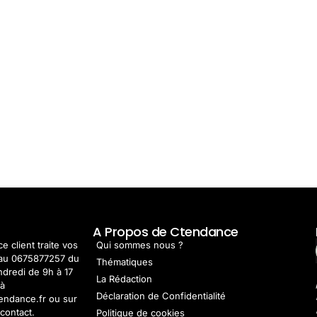
t
A Propos de Ctendance
e client traite vos
Qui sommes nous ?
au 0675877257 du
Thématiques
ndredi de 9h à 17
La Rédaction
 à
Déclaration de Confidentialité
endance.fr ou sur
contact.
Politique de cookies