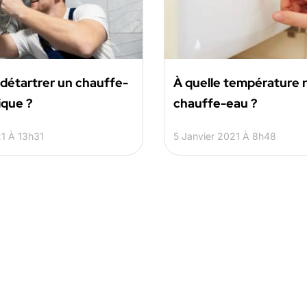
étartrer un chauffe-
À quelle température r
ique ?
chauffe-eau ?
21 À 13h31
5 Janvier 2021 À 8h48