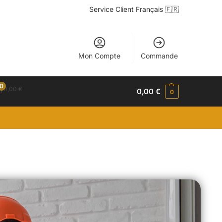
Service Client Français 🇫🇷
Mon Compte
Commande
0
0,00
€
0,00
€
0