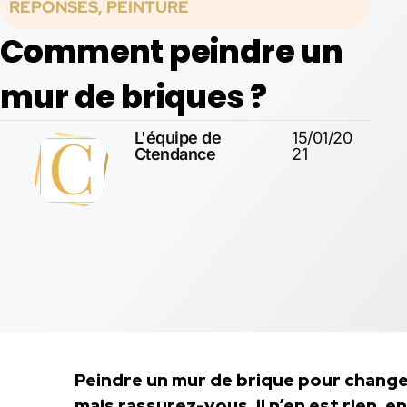
RÉPONSES
,
PEINTURE
Comment peindre un
mur de briques ?
L'équipe de
15/01/20
Ctendance
21
Peindre un mur de brique pour change
mais rassurez-vous, il n’en est rien, en f