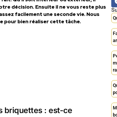
otre décision. Ensuite il ne vous reste plus
Su
 assez facilement une seconde vie. Nous
Q
pour bien réaliser cette tâche.
F
a
P
m
r
Qu
p
Mo
 briquettes : est-ce
b