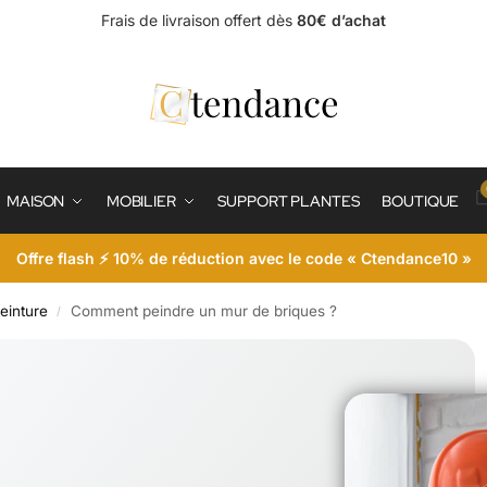
Frais de livraison offert dès
80€ d’achat
MAISON
MOBILIER
SUPPORT PLANTES
BOUTIQUE
Offre flash ⚡ 10% de réduction avec le code « Ctendance10 »
einture
Comment peindre un mur de briques ?
/