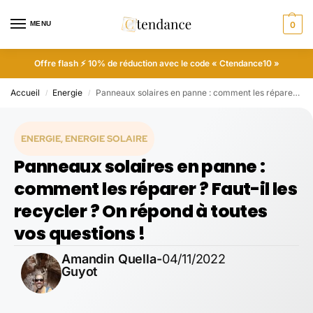
MENU
0
Offre flash ⚡ 10% de réduction avec le code « Ctendance10 »
Accueil
Energie
Panneaux solaires en panne : comment les réparer ? Faut-il les recycler ? On répond à toutes vos questions !
/
/
ENERGIE
,
ENERGIE SOLAIRE
Panneaux solaires en panne :
comment les réparer ? Faut-il les
recycler ? On répond à toutes
vos questions !
Amandin Quella-
04/11/2022
Guyot