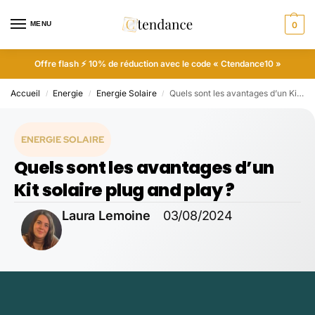
MENU
0
Offre flash ⚡ 10% de réduction avec le code « Ctendance10 »
Accueil
Energie
Energie Solaire
Quels sont les avantages d’un Kit solaire plug and play ?
/
/
/
ENERGIE SOLAIRE
Quels sont les avantages d’un
Kit solaire plug and play ?
Laura Lemoine
03/08/2024