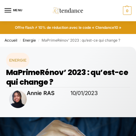
MENU
0
Offre flash ⚡ 10% de réduction avec le code « Ctendance10 »
Accueil
Energie
MaPrimeRénov’ 2023 : qu’est-ce qui change ?
/
/
ENERGIE
MaPrimeRénov’ 2023 : qu’est-ce
qui change ?
Annie RAS
10/01/2023