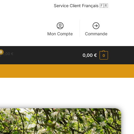
Service Client Français 🇫🇷
Mon Compte
Commande
0
0,00
€
0,00
€
0