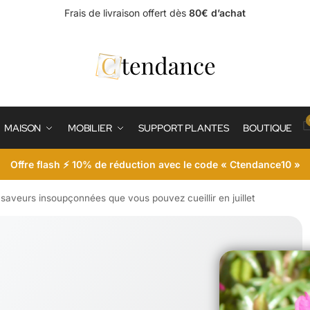
Frais de livraison offert dès
80€ d’achat
MAISON
MOBILIER
SUPPORT PLANTES
BOUTIQUE
Offre flash ⚡ 10% de réduction avec le code « Ctendance10 »
saveurs insoupçonnées que vous pouvez cueillir en juillet