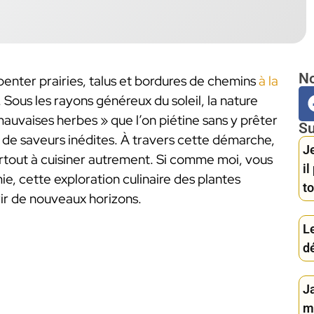
No
rpenter prairies, talus et bordures de chemins
à la
. Sous les rayons généreux du soleil, la nature
mauvaises herbes » que l’on piétine sans y prêter
Su
t de saveurs inédites. À travers cette démarche,
Je
urtout à cuisiner autrement. Si comme moi, vous
i
e, cette exploration culinaire des plantes
to
rir de nouveaux horizons.
Le
d
J
m