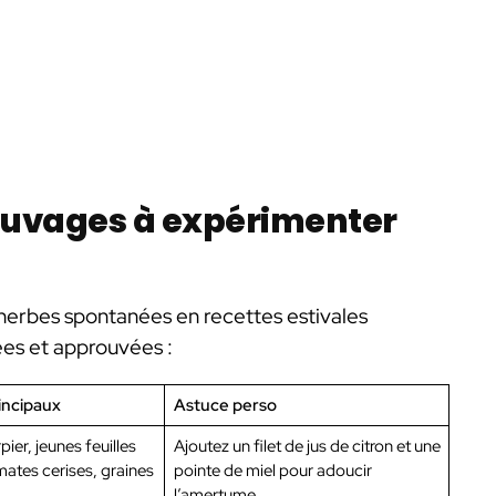
sauvages à expérimenter
 herbes spontanées en recettes estivales
tées et approuvées :
incipaux
Astuce perso
pier, jeunes feuilles
Ajoutez un filet de jus de citron et une
omates cerises, graines
pointe de miel pour adoucir
l’amertume