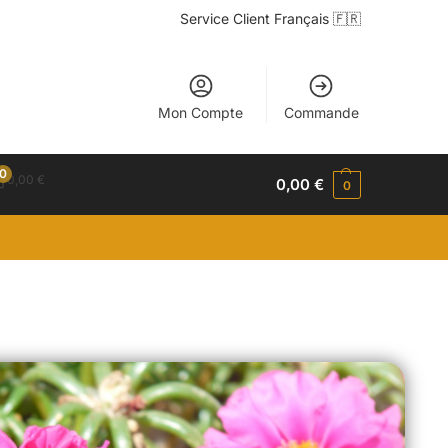
Service Client Français 🇫🇷
Mon Compte
Commande
0
0,00
€
0,00
€
0