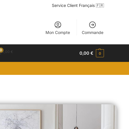
Service Client Français 🇫🇷
Mon Compte
Commande
0
0,00
€
0,00
€
0