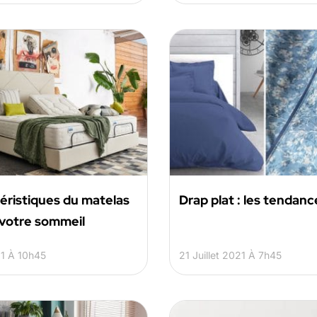
éristiques du matelas
Drap plat : les tendan
 votre sommeil
21 À 10h45
21 Juillet 2021 À 7h45