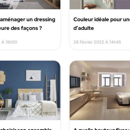
ménager un dressing
Couleur idéale pour u
leure des façons ?
d’adulte
 À 15h00
28 Février 2022 À 14h45