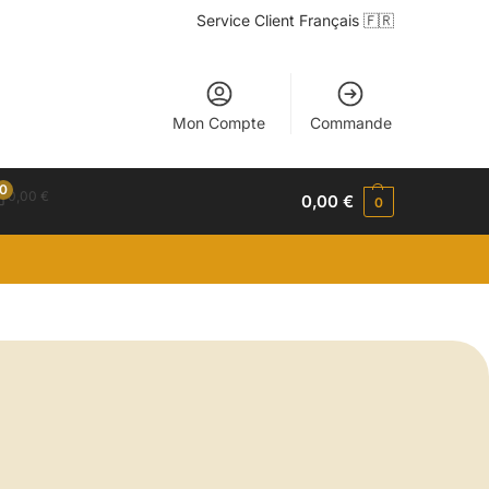
Service Client Français 🇫🇷
Mon Compte
Commande
0
0,00
€
0,00
€
0