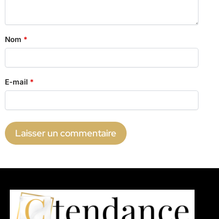
Nom
*
E-mail
*