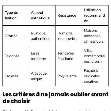
Utilisation
Type de
Aspect
Résistance
recommand
finition
esthétique
ée
Maisons
Rustique,
Humidité,
Grattée
anciennes,
authentique
intempéries
climats durs
Villas
Lisse,
Tempérée,
Talochée
contemporai
moderne
équilibrée
nes, urbain
Façades
Artistique,
Projetée
Polyvalente
originales,
unique
créatives
Les critères à ne jamais oublier avant
de choisir