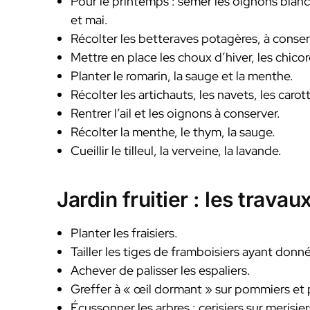
Pour le printemps : semer les oignons blancs
et mai.
Récolter les betteraves potagères, à conserver
Mettre en place les choux d’hiver, les chicoré
Planter le romarin, la sauge et la menthe.
Récolter les artichauts, les navets, les ca
Rentrer l’ail et les oignons à conserver.
Récolter la menthe, le thym, la sauge.
Cueillir le tilleul, la verveine, la lavande.
Jardin fruitier : les trava
Planter les fraisiers.
Tailler les tiges de framboisiers ayant donné
Achever de palisser les espaliers.
Greffer à « œil dormant » sur pommiers et p
Écussonner les arbres : cerisiers sur merisier