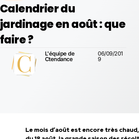
Calendrier du
jardinage en août : que
faire ?
L'équipe de
06/09/201
Ctendance
9
Le mois d’août est encore très chaud,
du 18 août, la grande saison des récol