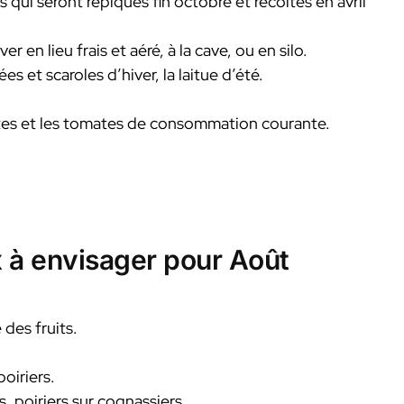
 qui seront repiqués fin octobre et récoltés en avril
 en lieu frais et aéré, à la cave, ou en silo.
es et scaroles d’hiver, la laitue d’été.
rottes et les tomates de consommation courante.
ux à envisager pour Août
 des fruits.
oiriers.
s, poiriers sur cognassiers.