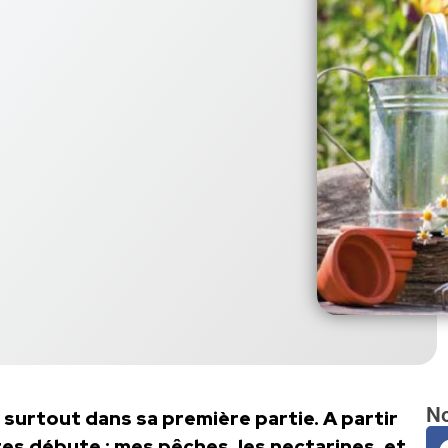
No
 surtout dans sa première partie. A partir
tes débute : mes pêches, les nectarines, et