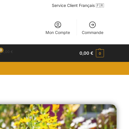
Service Client Français 🇫🇷
Mon Compte
Commande
0
0,00
€
0,00
€
0