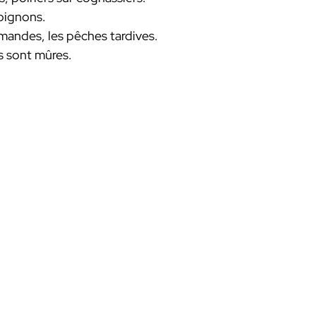
mpignons.
 amandes, les pêches tardives.
s sont mûres.