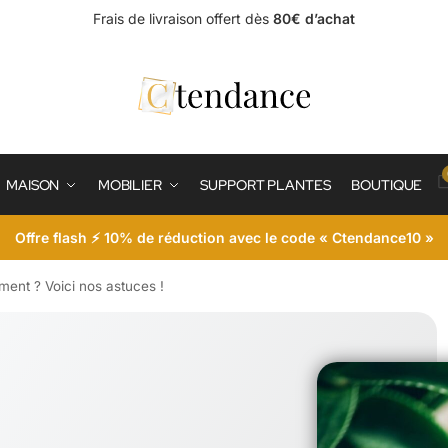
Frais de livraison offert dès
80€ d’achat
MAISON
MOBILIER
SUPPORT PLANTES
BOUTIQUE
Offre flash ⚡ 10% de réduction avec le code « Ctendance10 »
ment ? Voici nos astuces !