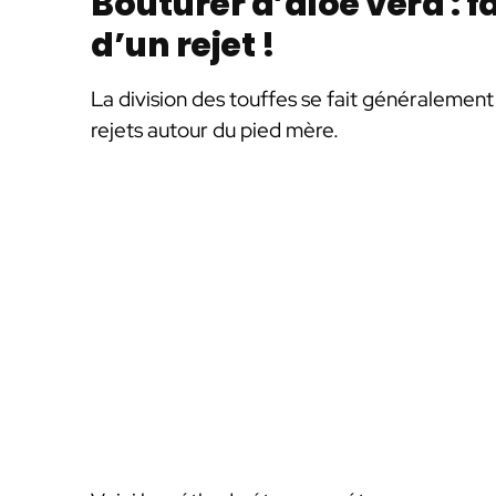
Bouturer d’aloe vera : f
d’un rejet !
La division des touffes se fait généralemen
rejets autour du pied mère.