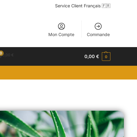
Service Client Français 🇫🇷
Mon Compte
Commande
0
0,00
€
0,00
€
0