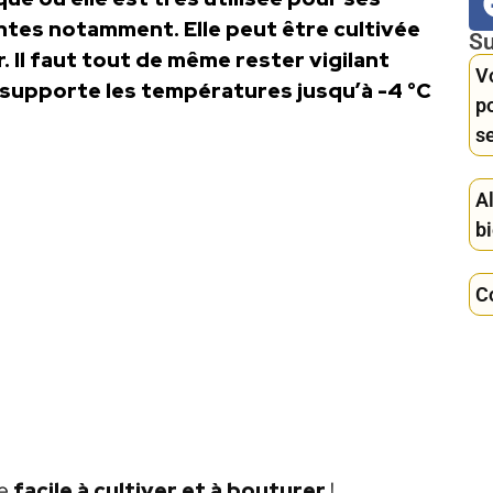
tes notamment. Elle peut être cultivée
Su
ur. Il faut tout de même rester vigilant
V
 supporte les températures jusqu’à -4 °C
po
se
A
bi
C
e
facile à cultiver et à bouturer
!