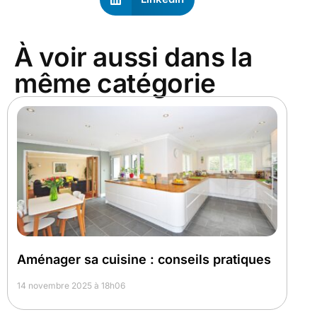
À voir aussi dans la
même catégorie
Aménager​ s‍a c‌ui‍sin‍e : conseils p‍ratiq‍ues
14 novembre 2025 à 18h06