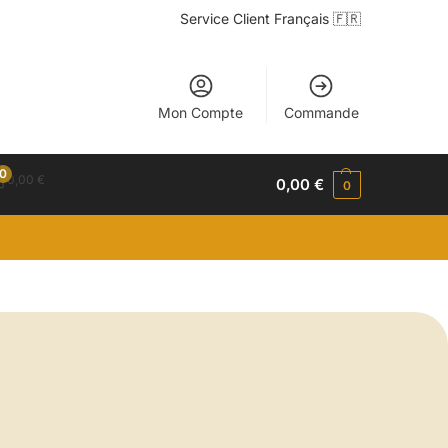
Service Client Français 🇫🇷
Mon Compte
Commande
0
0,00
€
0,00
€
0