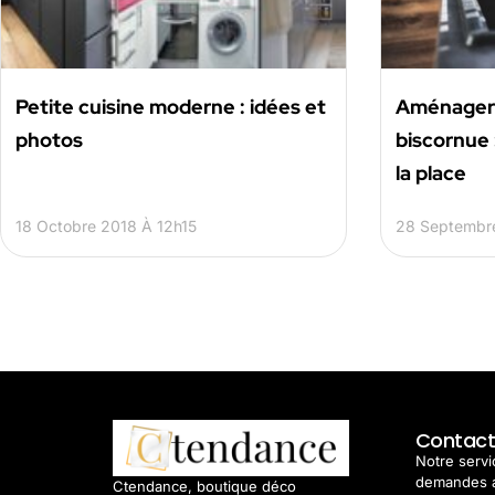
Petite cuisine moderne : idées et
Aménager 
photos
biscornue 
la place
18 Octobre 2018 À 12h15
28 Septembr
Contac
Notre servic
demandes 
Ctendance, boutique déco