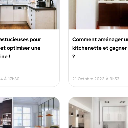
astucieuses pour
Comment aménager u
et optimiser une
kitchenette et gagner 
ine !
?
24 À 17h30
21 Octobre 2023 À 9h53