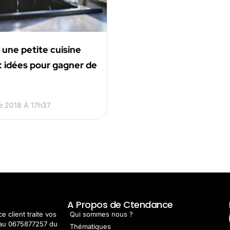
une petite cuisine
: idées pour gagner de
e 2018 À 17h37
t
A Propos de Ctendance
e client traite vos
Qui sommes nous ?
au 0675877257 du
Thématiques