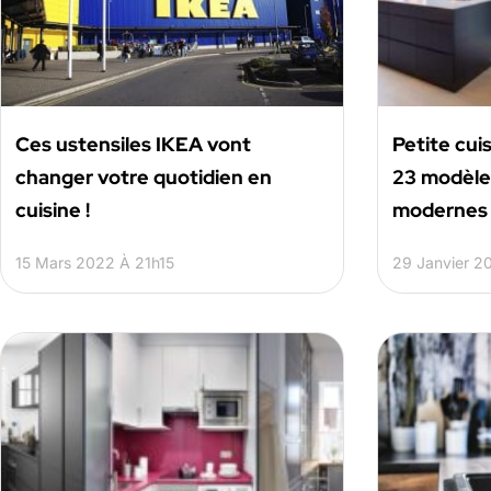
Ces ustensiles IKEA vont
Petite cuis
changer votre quotidien en
23 modèles
cuisine !
modernes 
15 Mars 2022 À 21h15
29 Janvier 2