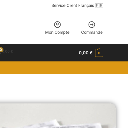
Service Client Français 🇫🇷
Mon Compte
Commande
0
0,00
€
0,00
€
0