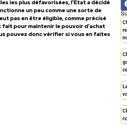
lles les plus défavorisées, l’État a décidé
onctionne un peu comme une sorte de
Su
ut pas en être éligible, comme précisé
C
 fait pour maintenir le pouvoir d’achat
re
us pouvez donc vérifier si vous en faites
m
C
g
c
Le
v
C
c