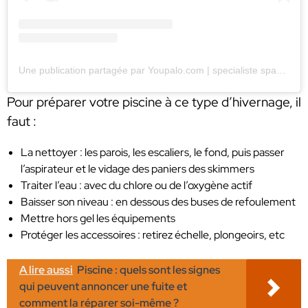
Une publication partagée par Youpalo.com | specialiste spas et piscines hors sol ☀️ (@youpaloyoupalo)
Pour préparer votre piscine à ce type d’hivernage, il
faut :
La nettoyer : les parois, les escaliers, le fond, puis passer
l’aspirateur et le vidage des paniers des skimmers
Traiter l’eau : avec du chlore ou de l’oxygène actif
Baisser son niveau : en dessous des buses de refoulement
Mettre hors gel les équipements
Protéger les accessoires : retirez échelle, plongeoirs, etc
A lire aussi
Piscine : quels sont les signes
qui peuvent annoncer une fuite et
comment la réparer soi-même ?