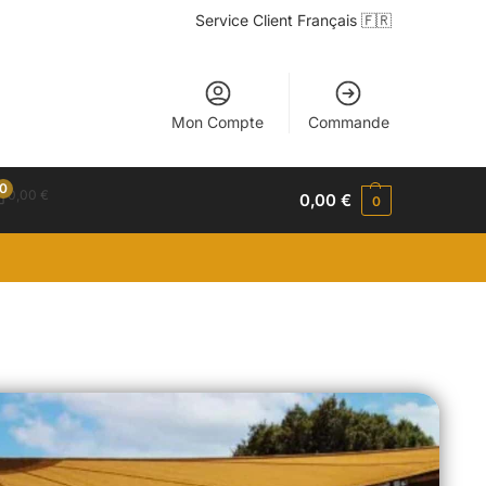
Service Client Français 🇫🇷
Mon Compte
Commande
0
0,00
€
0,00
€
0