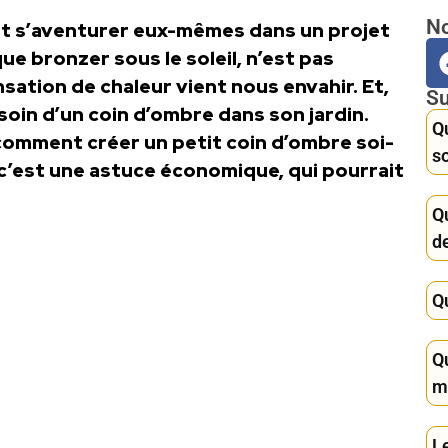
No
ent s’aventurer eux-mêmes dans un projet
ue bronzer sous le soleil, n’est pas
ensation de chaleur vient nous envahir. Et,
Su
soin d’un coin d’ombre dans son jardin.
Qu
 comment créer un petit coin d’ombre soi-
s
 c’est une astuce économique, qui pourrait
Q
de
Q
Qu
m
Le