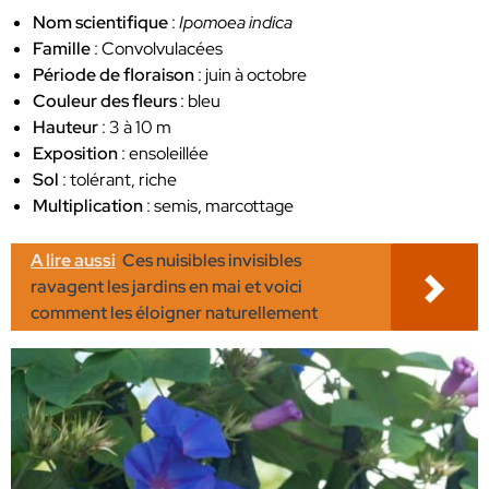
Nom scientifique
:
Ipomoea indica
Famille
: Convolvulacées
Période de floraison
: juin à octobre
Couleur des fleurs
: bleu
Hauteur
: 3 à 10 m
Exposition
: ensoleillée
Sol
: tolérant, riche
Multiplication
: semis, marcottage
A lire aussi
Ces nuisibles invisibles
ravagent les jardins en mai et voici
comment les éloigner naturellement