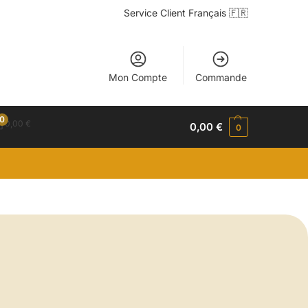
Service Client Français 🇫🇷
Mon Compte
Commande
0
0,00
€
0,00
€
0