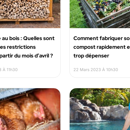
au bois : Quelles sont
Comment fabriquer so
es restrictions
compost rapidement e
artir du mois d’avril ?
trop dépenser
3 À 11h30
22 Mars 2023 À 10h30