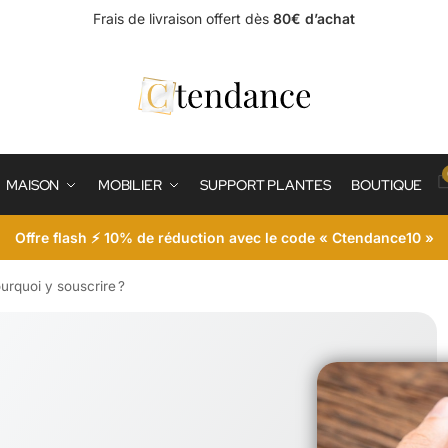
Frais de livraison offert dès
80€ d’achat
MAISON
MOBILIER
SUPPORT PLANTES
BOUTIQUE
Offre flash ⚡ 10% de réduction avec le code « Ctendance10 »
urquoi y souscrire ?