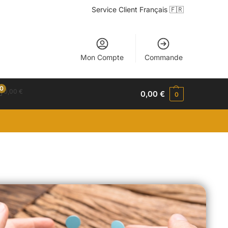
Service Client Français 🇫🇷
Mon Compte
Commande
0
0,00
€
0,00
€
0