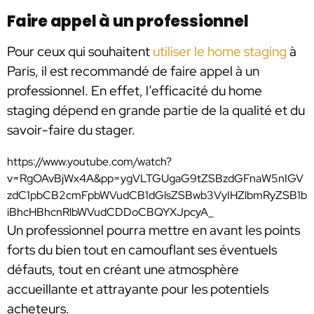
Faire appel à un professionnel
Pour ceux qui souhaitent
utiliser le home staging
à
Paris, il est recommandé de faire appel à un
professionnel. En effet, l’efficacité du home
staging dépend en grande partie de la qualité et du
savoir-faire du stager.
https://www.youtube.com/watch?
v=RgOAvBjWx4A&pp=ygVLTGUgaG9tZSBzdGFnaW5nIGV
zdC1pbCB2cmFpbWVudCB1dGlsZSBwb3VyIHZlbmRyZSB1b
iBhcHBhcnRlbWVudCDDoCBQYXJpcyA_
Un professionnel pourra mettre en avant les points
forts du bien tout en camouflant ses éventuels
défauts, tout en créant une atmosphère
accueillante et attrayante pour les potentiels
acheteurs.