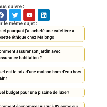
us suivre :
r le même sujet :
ici pourquoi j’ai acheté une cafetière à
osette éthique chez Malongo
omment assurer son jardin avec
assurance habitation ?
el est le prix d’une maison hors d’eau hors
air ?
uel budget pour une piscine de luxe ?
omment économiser jusqu’à 83 euros sur