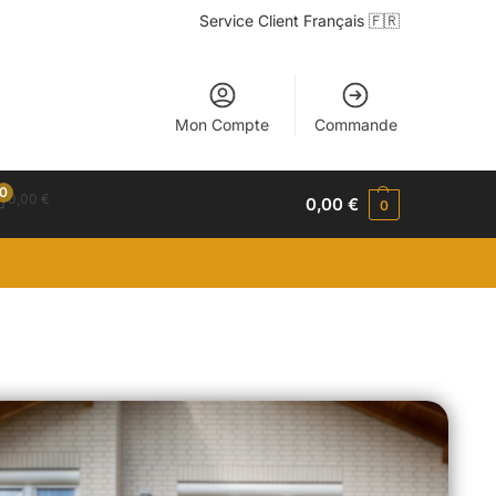
Service Client Français 🇫🇷
Mon Compte
Commande
0
0,00
€
0,00
€
0