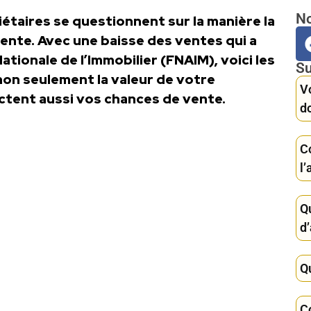
No
iétaires se questionnent sur la manière la
vente. Avec une baisse des ventes qui a
ationale de l’Immobilier (FNAIM), voici les
Su
non seulement la valeur de votre
Vo
ctent aussi vos chances de vente.
d
C
l’
Qu
d’
Q
C