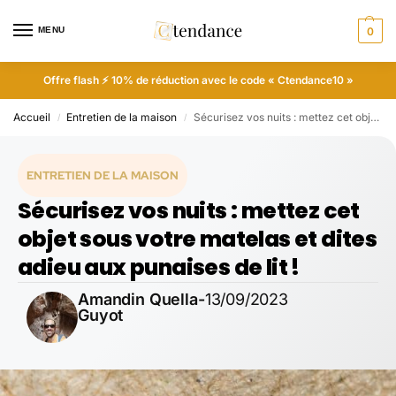
MENU
0
Offre flash ⚡ 10% de réduction avec le code « Ctendance10 »
Accueil
Entretien de la maison
Sécurisez vos nuits : mettez cet objet sous votre matelas et dites adieu aux punaises de lit !
/
/
ENTRETIEN DE LA MAISON
Sécurisez vos nuits : mettez cet
objet sous votre matelas et dites
adieu aux punaises de lit !
Amandin Quella-
13/09/2023
Guyot