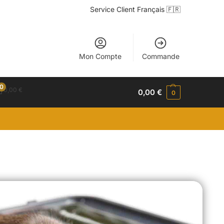
Service Client Français 🇫🇷
Mon Compte
Commande
0
0,00
€
0,00
€
0