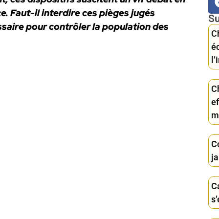
ce. Faut-il interdire ces pièges jugés
Su
ssaire pour contrôler la population des
C
éc
l’
C
e
m
C
ja
Ca
s