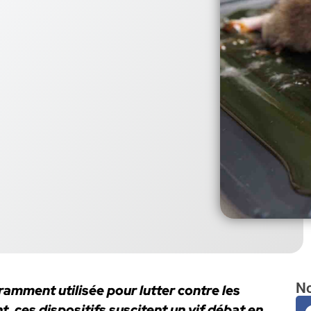
No
amment utilisée pour lutter contre les
t, ces dispositifs suscitent un vif débat en