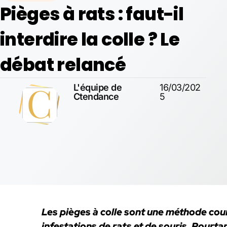
Pièges à rats : faut-il
interdire la colle ? Le
débat relancé
L'équipe de
16/03/202
Ctendance
5
Les pièges à colle sont une méthode cour
infestations de rats et de souris. Pourtan