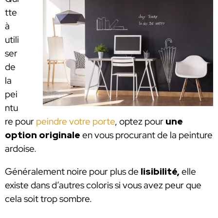
tte
à
utili
ser
de
la
pei
ntu
re pour
peindre votre porte
, optez pour
une
option originale
en vous procurant de la peinture
ardoise.
Généralement noire pour plus de
lisibilité,
elle
existe dans d’autres coloris si vous avez peur que
cela soit trop sombre.