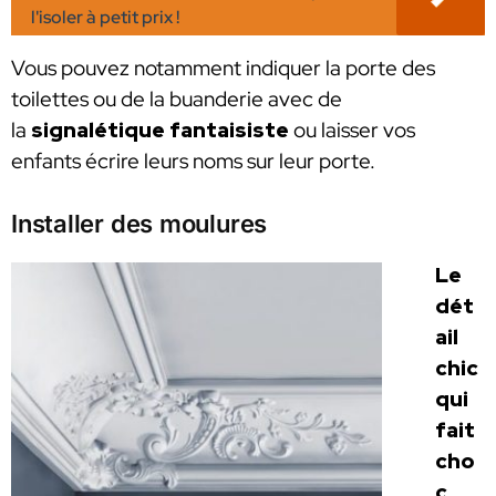
l'isoler à petit prix !
Vous pouvez notamment indiquer la porte des
toilettes ou de la buanderie avec de
la
signalétique fantaisiste
ou laisser vos
enfants écrire leurs noms sur leur porte.
Installer des moulures
Le
dét
ail
chic
qui
fait
cho
c