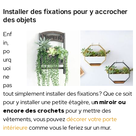
Installer des fixations pour y accrocher
des objets
Enf
in,
po
urq
uoi
ne
pas
tout simplement installer des fixations ? Que ce soit
pour y installer une petite étagère, u
n miroir ou
encore des crochets
pour y mettre des
vêtements, vous pouvez
décorer votre porte
intérieure
comme vous le feriez sur un mur.