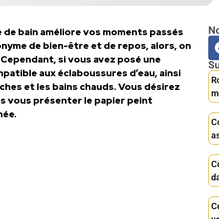
No
lle de bain améliore vos moments passés
nyme de bien-être et de repos, alors, on
. Cependant, si vous avez posé une
Su
ompatible aux éclaboussures d’eau, ainsi
R
ches et les bains chauds. Vous désirez
m
s vous présenter le papier peint
née.
C
a
Co
da
C