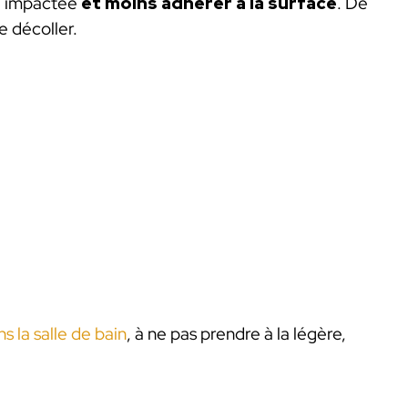
re impactée
et moins adhérer à la surface
. De
e décoller.
s la salle de bain
, à ne pas prendre à la légère,