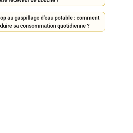
otre receveur de douche ?
top au gaspillage d’eau potable : comment
éduire sa consommation quotidienne ?