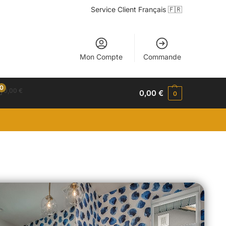
Service Client Français 🇫🇷
Mon Compte
Commande
0
0,00
€
0,00
€
0