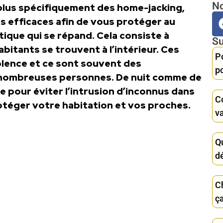
No
 plus spécifiquement des home-jacking,
 efficaces afin de vous protéger au
tique qui se répand. Cela consiste à
Su
abitants se trouvent à l’intérieur. Ces
P
olence et ce sont souvent des
po
 nombreuses personnes. De nuit comme de
 pour éviter l’intrusion d’inconnus dans
C
rotéger votre habitation et vos proches.
va
Q
d
C
ç