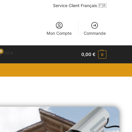
Service Client Français 🇫🇷
Mon Compte
Commande
0
0,00
€
0,00
€
0