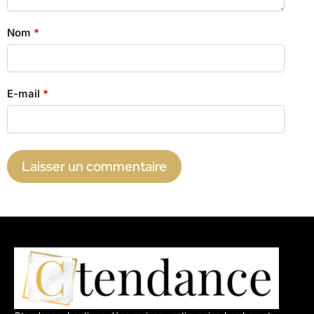
Nom
*
E-mail
*