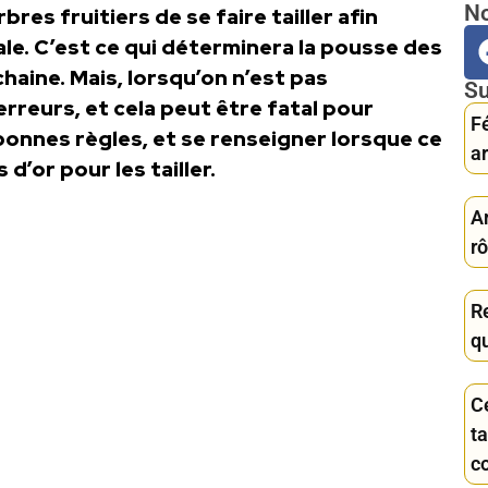
No
bres fruitiers de se faire tailler afin
ale. C’est ce qui déterminera la pousse des
chaine. Mais, lorsqu’on n’est pas
Su
erreurs, et cela peut être fatal pour
Fé
es bonnes règles, et se renseigner lorsque ce
ar
 d’or pour les tailler.
Ar
rô
Re
qu
C
ta
c