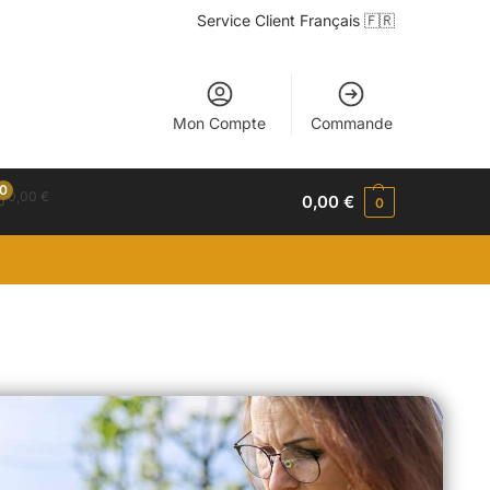
Service Client Français 🇫🇷
Mon Compte
Commande
0
0,00
€
0,00
€
0