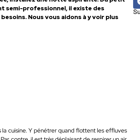
nt semi-professionnel, il existe des
Su
 besoins. Nous vous aidons à y voir plus
a cuisine. Y pénétrer quand flottent les effluves
Par contre, il est très déplaisant de respirer un air