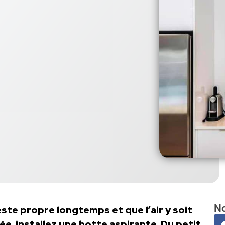
No
ste propre longtemps et que l’air y soit
e, installez une hotte aspirante. Du petit