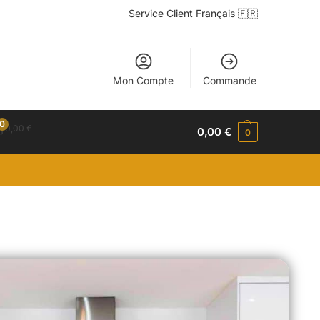
Service Client Français 🇫🇷
Mon Compte
Commande
0
0,00
€
0,00
€
0