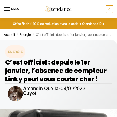
MENU
0
Offre flash ⚡ 10% de réduction avec le code « Ctendance10 »
Accueil
Energie
C’est officiel : depuis le 1er janvier, l’absence de compteur Linky peut vous couter cher !
/
/
ENERGIE
C’est officiel : depuis le 1er
janvier, l’absence de compteur
Linky peut vous couter cher !
Amandin Quella-
04/01/2023
Guyot